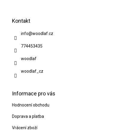
Z
á
Kontakt
p
a
info
@
woodlaf.cz
t
774453435
í
woodlaf
woodlaf_cz
Informace pro vás
Hodnocení obchodu
Doprava a platba
Vrácení zboží