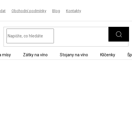
dat
Obchodní podmínky
Blog
Kontakty
a mísy
Zátky na víno
Stojany na víno
Klíčenky
Šp