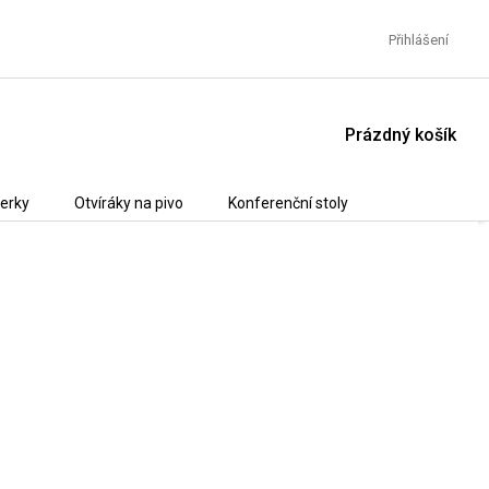
Přihlášení
NÁKUPNÍ
Prázdný košík
KOŠÍK
erky
Otvíráky na pivo
Konferenční stoly