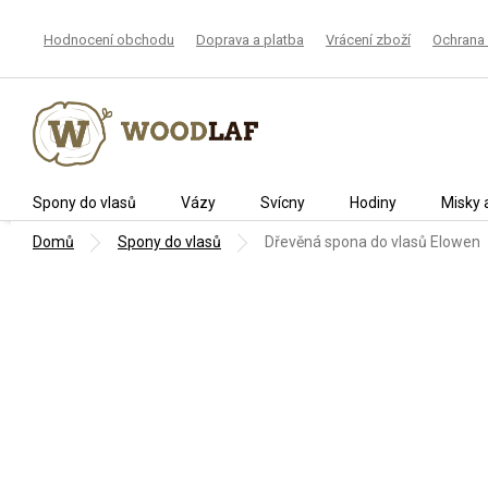
Přejít
na
Hodnocení obchodu
Doprava a platba
Vrácení zboží
Ochrana 
obsah
Spony do vlasů
Vázy
Svícny
Hodiny
Misky 
Domů
Spony do vlasů
Dřevěná spona do vlasů Elowen