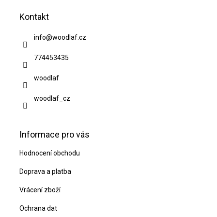
á
Kontakt
p
a
info
@
woodlaf.cz
t
774453435
í
woodlaf
woodlaf_cz
Informace pro vás
Hodnocení obchodu
Doprava a platba
Vrácení zboží
Ochrana dat