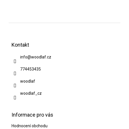
Z
á
Kontakt
p
a
info
@
woodlaf.cz
t
774453435
í
woodlaf
woodlaf_cz
Informace pro vás
Hodnocení obchodu