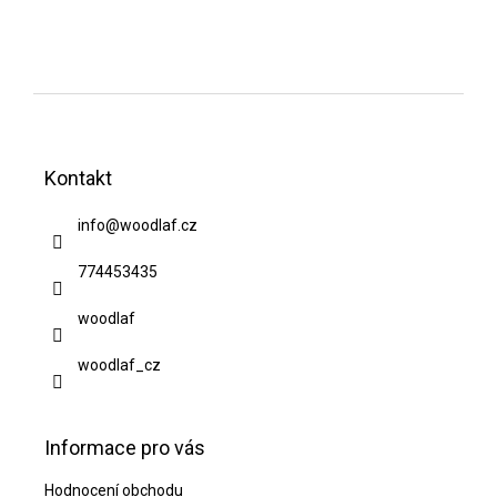
Z
á
Kontakt
p
a
info
@
woodlaf.cz
t
774453435
í
woodlaf
woodlaf_cz
Informace pro vás
Hodnocení obchodu