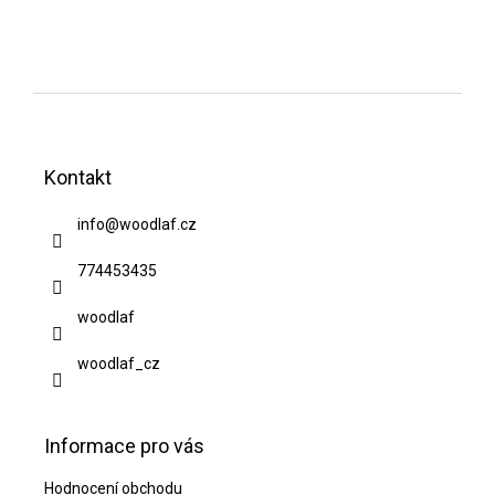
Z
á
Kontakt
p
a
info
@
woodlaf.cz
t
774453435
í
woodlaf
woodlaf_cz
Informace pro vás
Hodnocení obchodu