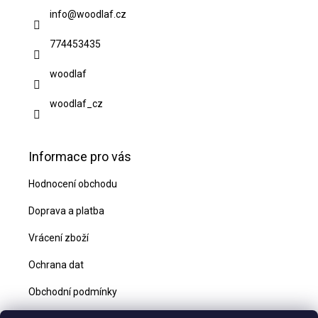
a
info
@
woodlaf.cz
t
774453435
í
woodlaf
woodlaf_cz
Informace pro vás
Hodnocení obchodu
Doprava a platba
Vrácení zboží
Ochrana dat
Obchodní podmínky